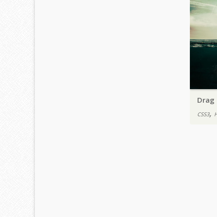
Drag
,
CSS3