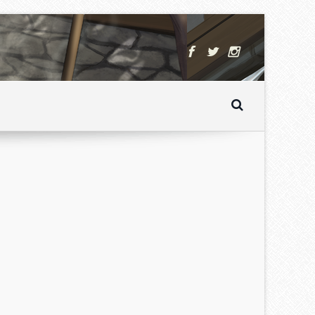
orem ipsum dolor sit amet,
onsectetur adipiscing elit. Cras sit
met enim tincidunt nisi aliquet
ellentesque.