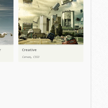
r
Creative
,
Canvas
CSS3