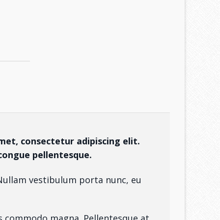
et, consectetur adipiscing elit.
congue pellentesque.
i. Nullam vestibulum porta nunc, eu
ctus commodo magna. Pellentesque at