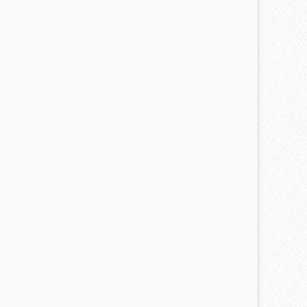
files included
ayered PSD Files
2 MB Total Package Size