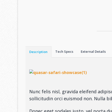
Tech Specs
External Details
Description
Nunc felis nisl, gravida eleifend adipi
sollicitudin orci euismod non. Nulla b
Donec eget sodales justo, vel porta d