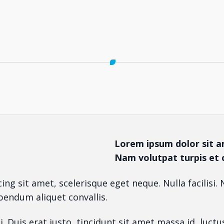
Lorem ipsum dolor sit am
Nam volutpat turpis et 
scing sit amet, scelerisque eget neque. Nulla facilis
ibendum aliquet convallis.
ui. Duis erat justo, tincidunt sit amet massa id, lu