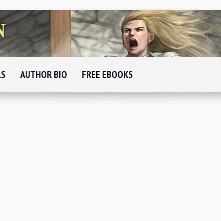
LS
AUTHOR BIO
FREE EBOOKS
L
c
a
p