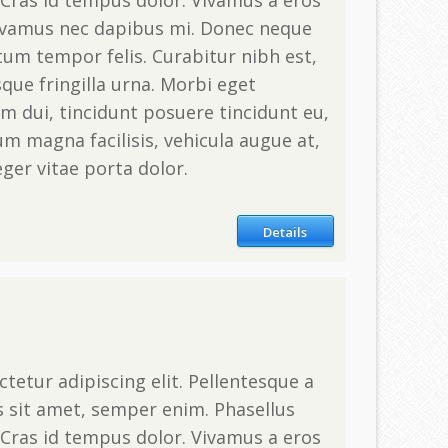
Cras id tempus dolor. Vivamus a eros
ivamus nec dapibus mi. Donec neque
tum tempor felis. Curabitur nibh est,
que fringilla urna. Morbi eget
m dui, tincidunt posuere tincidunt eu,
m magna facilisis, vehicula augue at,
teger vitae porta dolor.
Details
tetur adipiscing elit. Pellentesque a
s sit amet, semper enim. Phasellus
Cras id tempus dolor. Vivamus a eros