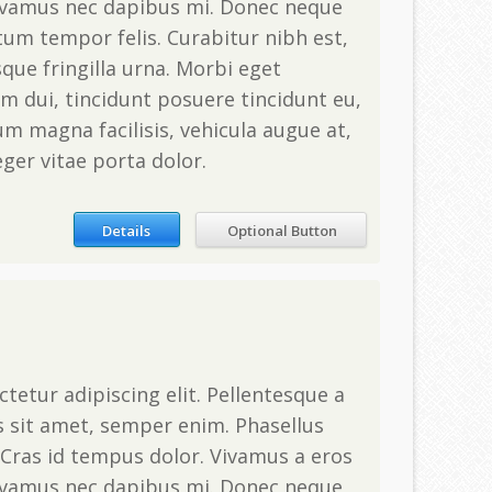
ivamus nec dapibus mi. Donec neque
tum tempor felis. Curabitur nibh est,
que fringilla urna. Morbi eget
m dui, tincidunt posuere tincidunt eu,
m magna facilisis, vehicula augue at,
teger vitae porta dolor.
Details
Optional Button
tetur adipiscing elit. Pellentesque a
s sit amet, semper enim. Phasellus
Cras id tempus dolor. Vivamus a eros
ivamus nec dapibus mi. Donec neque