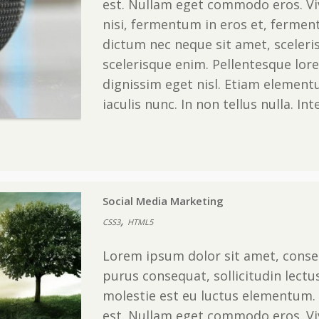
est. Nullam eget commodo eros. V
nisi, fermentum in eros et, fermen
dictum nec neque sit amet, sceleris
scelerisque enim. Pellentesque lore
dignissim eget nisl. Etiam elementu
iaculis nunc. In non tellus nulla. In
Social Media Marketing
,
CSS3
HTML5
Lorem ipsum dolor sit amet, consec
purus consequat, sollicitudin lectu
molestie est eu luctus elementum. 
est. Nullam eget commodo eros. V