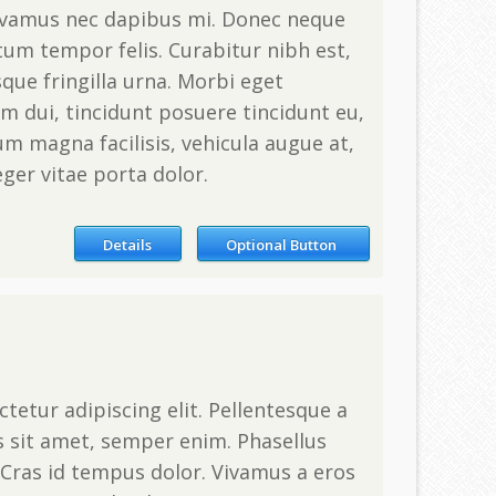
ivamus nec dapibus mi. Donec neque
tum tempor felis. Curabitur nibh est,
que fringilla urna. Morbi eget
m dui, tincidunt posuere tincidunt eu,
m magna facilisis, vehicula augue at,
teger vitae porta dolor.
Details
Optional Button
tetur adipiscing elit. Pellentesque a
s sit amet, semper enim. Phasellus
Cras id tempus dolor. Vivamus a eros