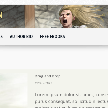
LS
AUTHOR BIO
FREE EBOOKS
Drag and Drop
,
CSS3
HTML5
Lorem ipsum dolor sit amet, consec
purus consequat, sollicitudin lectu