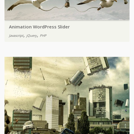
Animation WordPress Slider
,
,
Javascript
jQuery
PHP