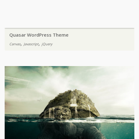
Quasar WordPress Theme
,
,
Canvas
Javascript
jQuery